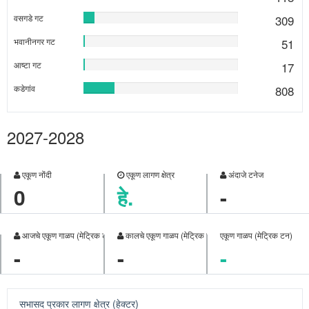
गट निहाय लागण क्षेत्र हेक्टर मध्ये
कुंडल गट
21
%
देवराष्‍ट्रे गट
10
%
बलवडी फाटा गट
27
%
पलूस गट
8
2027-2028
%
भिलवडी गट
4
%
एकूण नोंदी
एकूण लागण क्षेत्र
अंदाजे टनेज
वसगडे गट
9
0
हे.
-
%
भवानीनगर गट
1
%
आजचे एकूण गाळप (मेट्रिक टन)
कालचे एकूण गाळप (मेट्रिक टन)
एकूण गाळप (मेट्रिक टन)
आष्‍टा गट
1
-
-
-
%
कडेगांव
18
%