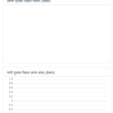
हंगाम निहाय लागण क्षेत्र (हेक्टर)
हंगाम निहाय नोंदणी (संख्या)