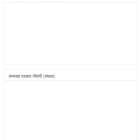
गट निहाय नोंदी
गट निहाय नोंद संख्या
कुंडल गट
24
%
देवराष्‍ट्रे गट
11
%
बलवडी फाटा गट
25
%
पलूस गट
8
%
भिलवडी गट
3
%
वसगडे गट
7
%
भवानीनगर गट
1
%
आष्‍टा गट
0
%
कडेगांव
20
%