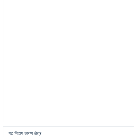
लागण प्रकार निहाय नोंदणी (संख्या)